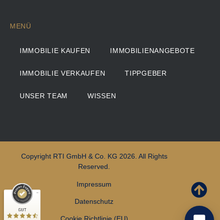
MENÜ
IMMOBILIE KAUFEN
IMMOBILIENANGEBOTE
IMMOBILIE VERKAUFEN
TIPPGEBER
UNSER TEAM
WISSEN
Copyright RTI GmbH & Co. KG 2026. All Rights
Reserved.
Kundenbewertungen und Erfahrungen zu
Impressum
RTI Immobilien
GUT
596
Datenschutz
2
Bewertungen von
GUT
anderen Quellen
5,00
/
4,48
Cookie Richtlinie (EU)