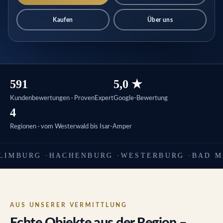
Kaufen
Über uns
591
5,0 ★
Kundenbewertungen · ProvenExpert
Google-Bewertung
4
Regionen · vom Westerwald bis Isar-Amper
MBURG
·
HACHENBURG
·
WESTERBURG
·
BAD MAR
AUS UNSERER VERMITTLUNG
Echte Objekte aus der Region –