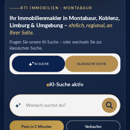
RTI IMMOBILIEN · MONTABAUR
Ihr Immobilienmakler in Montabaur, Koblenz,
Limburg & Umgebung –
ehrlich, regional, an
Ihrer Seite.
Fragen Sie unsere KI-Suche – oder wechseln Sie zur
klassischen Suche.
✦
KI-SUCHE
KLASSISCHE SUCHE
✦
KI-Suche aktiv
✦
✦
Preis in 2 Minuten
Verkaufen