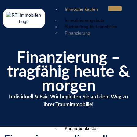
Immobilie kaufen
Immobilienangebote
Suchauftrag für Immobilien
Finanzierung
Immobilie verkaufen
Finanzierung –
Wertermittlung
Verkaufsstrategie
tragfähig heute &
Vermarktung
Service & Nachbetreuung
morgen
Sorgen & Lösungen
Ratgeber
Individuell & Fair. Wir begleiten Sie auf dem Weg zu
Energieausweis
Ihrer Traumimmobilie!
Geldwäschegesetz
Makleralleinauftrag
Warum mit Makler
Kaufnebenkosten