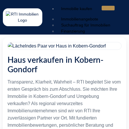
Immobilie kaufen
Immobilienangebote
Suchauftrag für Immobilien
Finanzierung
Immobilie verkaufen
Wertermittlung
Verkaufsstrategie
Haus verkaufen in Kobern-
Vermarktung
Gondorf
Service & Nachbetreuung
Sorgen & Lösungen
Transparenz, Klarheit, Wahrheit – RTI begleitet Sie vom
Ratgeber
ersten Gespräch bis zum Abschluss. Sie möchten Ihre
Immobilie in Kobern-Gondorf und Umgebung
Energieausweis
Geldwäschegesetz
verkaufen? Als regional verwurzeltes
Makleralleinauftrag
Immobilienunternehmen sind wir von RTI Ihre
Warum mit Makler
zuverlässigen Partner vor Ort. Mit fundierten
Kaufnebenkosten
Immobilienbewertungen, persönlicher Beratung und