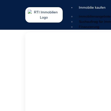
Immobilie kaufen
Immobilienangebote
Suchauftrag für Imm
Finanzierung
Immobilie verkaufen
Wertermittlung
Verkaufsstrategie
Vermarktung
Service & Nachbetr
Sorgen & Lösungen
Ratgeber
Energieausweis
Geldwäschegesetz
Makleralleinauftrag
Warum mit Makler
Kaufnebenkosten