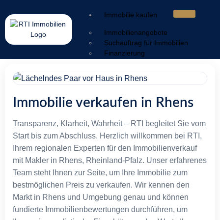
Immobilie kaufen
Immobilienangebote
Suchauftrag für Immobilien
Finanzierung
Immobilie verkaufen
Wertermittlung
Verkaufsstrategie
Immobilie verkaufen in Rhens
Vermarktung
Service & Nachbetreuung
Transparenz, Klarheit, Wahrheit – RTI begleitet Sie vom
Sorgen & Lösungen
Start bis zum Abschluss. Herzlich willkommen bei RTI,
Ratgeber
Ihrem regionalen Experten für den Immobilienverkauf
mit Makler in Rhens, Rheinland-Pfalz. Unser erfahrenes
Energieausweis
Team steht Ihnen zur Seite, um Ihre Immobilie zum
Geldwäschegesetz
bestmöglichen Preis zu verkaufen. Wir kennen den
Makleralleinauftrag
Warum mit Makler
Markt in Rhens und Umgebung genau und können
Kaufnebenkosten
fundierte Immobilienbewertungen durchführen, um