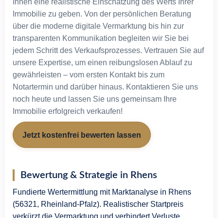
Ihnen eine realistische Einschätzung des Werts Ihrer
Tippgeber
Immobilie zu geben. Von der persönlichen Beratung
Unternehmen
über die moderne digitale Vermarktung bis hin zur
Unser Team
transparenten Kommunikation begleiten wir Sie bei
Kontakt
jedem Schritt des Verkaufsprozesses. Vertrauen Sie auf
unsere Expertise, um einen reibungslosen Ablauf zu
gewährleisten – vom ersten Kontakt bis zum
X
Notartermin und darüber hinaus. Kontaktieren Sie uns
noch heute und lassen Sie uns gemeinsam Ihre
Immobilie erfolgreich verkaufen!
Jetzt kostenfrei bewerten lassen
Bewertung & Strategie in Rhens
Fundierte Wertermittlung mit Marktanalyse in Rhens
(56321, Rheinland-Pfalz). Realistischer Startpreis
verkürzt die Vermarktung und verhindert Verluste.