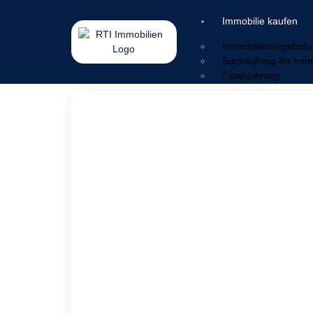
Immobilie kaufen
Immobilienangebote
Suchauftrag für Imm
Finanzierung
Immobilie verkaufen
Wertermittlung
Verkaufsstrategie
Vermarktung
Service & Nachbetr
Sorgen & Lösungen
Ratgeber
Energieausweis
Geldwäschegesetz
Makleralleinauftrag
Warum mit Makler
Kaufnebenkosten