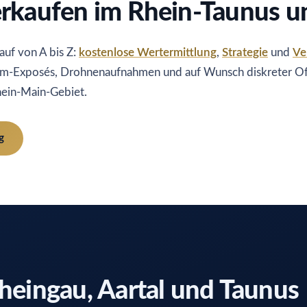
erkaufen im Rhein-Taunus 
uf von A bis Z:
kostenlose Wertermittlung
,
Strategie
und
Ve
um-Exposés, Drohnenaufnahmen und auf Wunsch diskreter O
hein-Main-Gebiet.
g
heingau, Aartal und Taunus