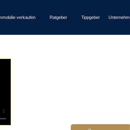
mmobilie verkaufen
Ratgeber
Tippgeber
Unternehm
Rheingau & T
Ihr Immobilienmakle
Idstein – ehrlich, re
Wir verbinden Mensch
klarem Marktblick für
echter Nähe und mode