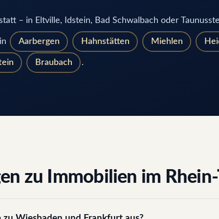
tatt – in Eltville, Idstein, Bad Schwalbach oder Taunusst
 in
Aarbergen
Hahnstätten
Miehlen
Hei
tein
Braubach
.
gen zu Immobilien im Rhein
e zu Wiesbaden und Frankfurt aus?