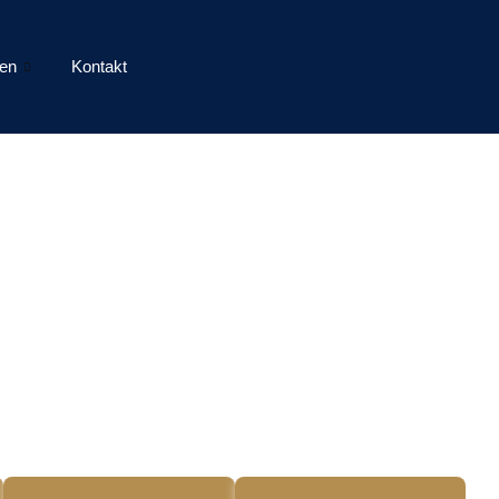
en
Kontakt
aunus. Unser Markt.
r im Rhein-Taunus, Rheingau, Eltville &
gional, an Ihrer Seite
en mit Immobilien – mit
 Rhein-Taunus & Rheingau,
rner Vermarktung.