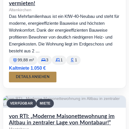
vermieten!
Altenkirchen
Das Mehrfamilienhaus ist ein KfW-40-Neubau und steht für
moderne, energieeffiziente Bauweise und höchsten
Wohnkomfort. Dank der energieeffizienten Bauweise
profitieren Bewohner von deutlich niedrigeren Heiz- und
Energiekosten. Die Wohnung liegt im Erdgeschoss und
besteht aus 2 …
99,88 m²
3
1
1
Kaltmiete 1.050 €
DETAILS ANSEHEN
VERFÜGBAR
MIETE
von RTI: „Moderne Maisonettewohnung im
Altbau in zentraler Lage von Montabaur!“