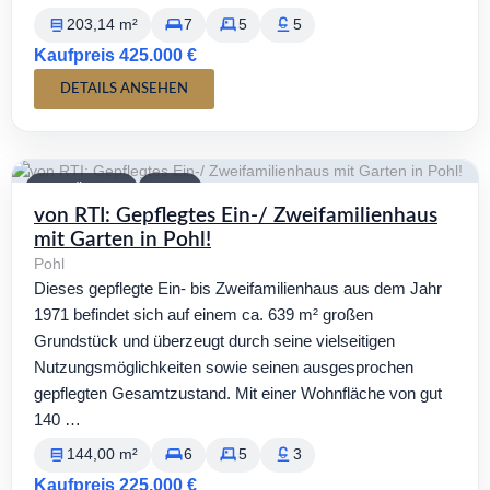
203,14 m²
7
5
5
Kaufpreis 425.000 €
DETAILS ANSEHEN
VERFÜGBAR
KAUF
von RTI: Gepflegtes Ein-/ Zweifamilienhaus
mit Garten in Pohl!
Pohl
Dieses gepflegte Ein- bis Zweifamilienhaus aus dem Jahr
1971 befindet sich auf einem ca. 639 m² großen
Grundstück und überzeugt durch seine vielseitigen
Nutzungsmöglichkeiten sowie seinen ausgesprochen
gepflegten Gesamtzustand. Mit einer Wohnfläche von gut
140 …
144,00 m²
6
5
3
Kaufpreis 225.000 €