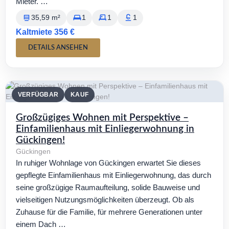
Mieter. …
35,59 m²
1
1
1
Kaltmiete 356 €
DETAILS ANSEHEN
VERFÜGBAR
KAUF
Großzügiges Wohnen mit Perspektive –
Einfamilienhaus mit Einliegerwohnung in
Gückingen!
Gückingen
In ruhiger Wohnlage von Gückingen erwartet Sie dieses
gepflegte Einfamilienhaus mit Einliegerwohnung, das durch
seine großzügige Raumaufteilung, solide Bauweise und
vielseitigen Nutzungsmöglichkeiten überzeugt. Ob als
Zuhause für die Familie, für mehrere Generationen unter
einem Dach …