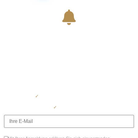
Sie haben noch nicht die
passende Immobilie
gefunden?
Tragen Sie sich jetzt
unverbindlich
ein und erhalten Sie
automatisch alle neuen Immobilienangebote –
direkt per E-Mail. Keine aufwendige Suche mehr – wir schicken
Ihnen neue Objekte,
sobald sie verfügbar sind.
✓
Kostenlos – jederzeit abmeldbar
✓
Unverbindlich