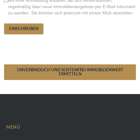
Mit Ihrer Anmeldung erklären Sie sich einverstanden,
regelmäßig über neue Immobilienangebote per E-Mail informiert
zu werden. Sie können sich jederzeit mit einem Klick abmelden.
EINSCHREIBEN
Sie möchten den Wert Ihrer
Immobilie kostenfrei
ermitteln?
UNVERBINDLICH UND KOSTENFREI IMMOBILIENWERT
ERMITTELN
MENÜ