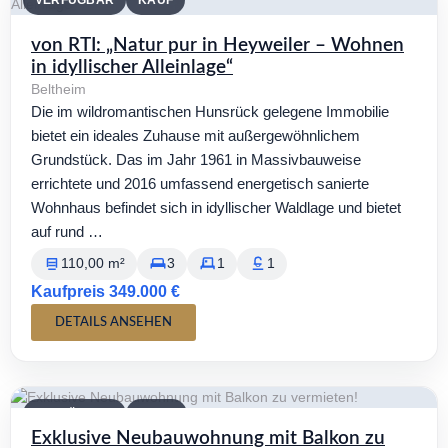
VERFÜGBAR
KAUF
von RTI: „Natur pur in Heyweiler – Wohnen
in idyllischer Alleinlage“
Beltheim
Die im wildromantischen Hunsrück gelegene Immobilie
bietet ein ideales Zuhause mit außergewöhnlichem
Grundstück. Das im Jahr 1961 in Massivbauweise
errichtete und 2016 umfassend energetisch sanierte
Wohnhaus befindet sich in idyllischer Waldlage und bietet
auf rund …
110,00 m²
3
1
1
Kaufpreis 349.000 €
DETAILS ANSEHEN
VERFÜGBAR
MIETE
Exklusive Neubauwohnung mit Balkon zu