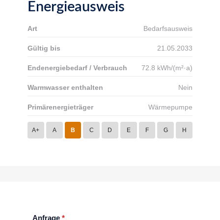
Energieausweis
Art
Bedarfsausweis
Gültig bis
21.05.2033
Endenergiebedarf / Verbrauch
72.8 kWh/(m²·a)
Warmwasser enthalten
Nein
Primärenergieträger
Wärmepumpe
A+
A
B
C
D
E
F
G
H
Anfrage
*