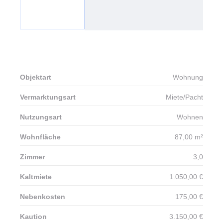
Tippgeber
Unternehmen
Unser Team
Kontakt
X
Objektart
Wohnung
Vermarktungsart
Miete/Pacht
Nutzungsart
Wohnen
Wohnfläche
87,00 m²
Zimmer
3,0
Kaltmiete
1.050,00 €
Nebenkosten
175,00 €
Kaution
3.150,00 €