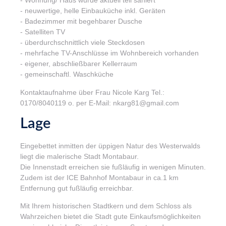
- Wohnung/ Haus wurde aktuell teil saniert
- neuwertige, helle Einbauküche inkl. Geräten
- Badezimmer mit begehbarer Dusche
- Satelliten TV
- überdurchschnittlich viele Steckdosen
- mehrfache TV-Anschlüsse im Wohnbereich vorhanden
- eigener, abschließbarer Kellerraum
- gemeinschaftl. Waschküche
Kontaktaufnahme über Frau Nicole Karg Tel.:
0170/8040119 o. per E-Mail: nkarg81@gmail.com
Lage
Eingebettet inmitten der üppigen Natur des Westerwalds
liegt die malerische Stadt Montabaur.
Die Innenstadt erreichen sie fußläufig in wenigen Minuten.
Zudem ist der ICE Bahnhof Montabaur in ca.1 km
Entfernung gut fußläufig erreichbar.
Mit Ihrem historischen Stadtkern und dem Schloss als
Wahrzeichen bietet die Stadt gute Einkaufsmöglichkeiten