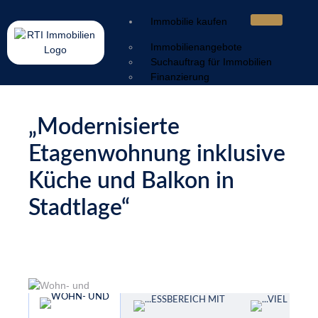
Immobilie kaufen
Immobilienangebote
Suchauftrag für Immobilien
Finanzierung
Immobilie verkaufen
„Modernisierte
Wertermittlung
Verkaufsstrategie
Etagenwohnung inklusive
Vermarktung
Service & Nachbetreuung
Küche und Balkon in
Sorgen & Lösungen
Stadtlage“
Ratgeber
Energieausweis
Geldwäschegesetz
Makleralleinauftrag
Warum mit Makler
Kaufnebenkosten