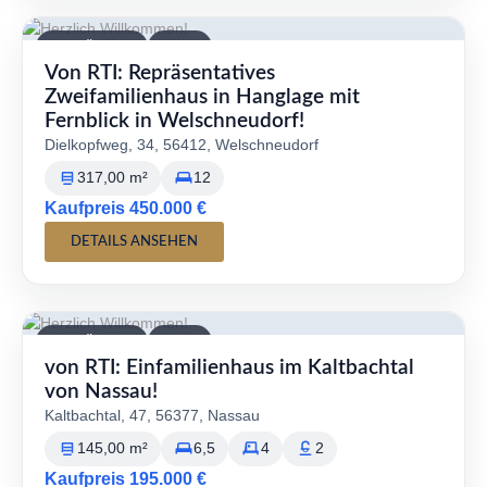
VERFÜGBAR
KAUF
Von RTI: Repräsentatives
Zweifamilienhaus in Hanglage mit
Fernblick in Welschneudorf!
Dielkopfweg, 34, 56412, Welschneudorf
317,00 m²
12
Kaufpreis 450.000 €
DETAILS ANSEHEN
VERFÜGBAR
KAUF
von RTI: Einfamilienhaus im Kaltbachtal
von Nassau!
Kaltbachtal, 47, 56377, Nassau
145,00 m²
6,5
4
2
Kaufpreis 195.000 €