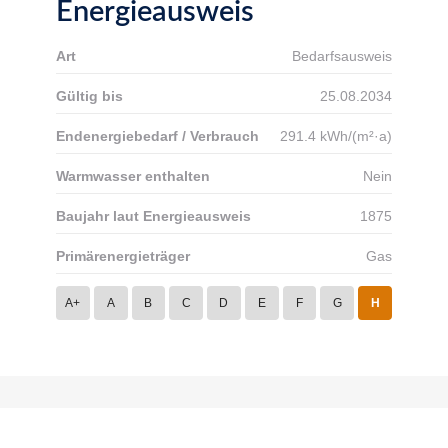
Energieausweis
Art
Bedarfsausweis
Gültig bis
25.08.2034
Endenergiebedarf / Verbrauch
291.4 kWh/(m²·a)
Warmwasser enthalten
Nein
Baujahr laut Energieausweis
1875
Primärenergieträger
Gas
A+
A
B
C
D
E
F
G
H