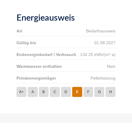
Energieausweis
Art
Bedarfsausweis
Gültig bis
01.08.2027
Endenergiebedarf / Verbrauch
134.25 kWh/(m²·a)
Warmwasser enthalten
Nein
Primärenergieträger
Pelletheizung
A+
A
B
C
D
E
F
G
H