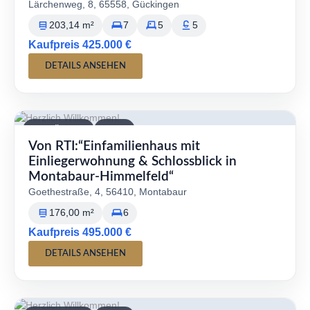
Lärchenweg, 8, 65558, Gückingen
203,14 m²
7
5
5
Kaufpreis 425.000 €
DETAILS ANSEHEN
VERFÜGBAR
KAUF
Von RTI:“Einfamilienhaus mit
Einliegerwohnung & Schlossblick in
Montabaur-Himmelfeld“
Goethestraße, 4, 56410, Montabaur
176,00 m²
6
Kaufpreis 495.000 €
DETAILS ANSEHEN