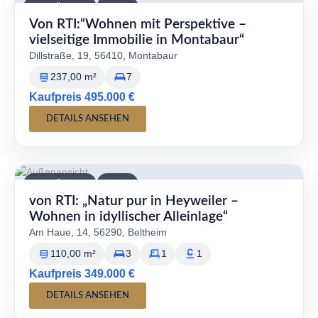
VERFÜGBAR
KAUF
Von RTI:“Wohnen mit Perspektive –
vielseitige Immobilie in Montabaur“
Dillstraße, 19, 56410, Montabaur
237,00 m²
7
Kaufpreis 495.000 €
DETAILS ANSEHEN
VERFÜGBAR
KAUF
von RTI: „Natur pur in Heyweiler –
Wohnen in idyllischer Alleinlage“
Am Haue, 14, 56290, Beltheim
110,00 m²
3
1
1
Kaufpreis 349.000 €
DETAILS ANSEHEN