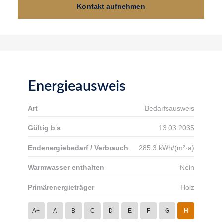
Kontakt aufnehmen
Energieausweis
Art
Bedarfsausweis
Gültig bis
13.03.2035
Endenergiebedarf / Verbrauch
285.3 kWh/(m²·a)
Warmwasser enthalten
Nein
Primärenergieträger
Holz
A+
A
B
C
D
E
F
G
H