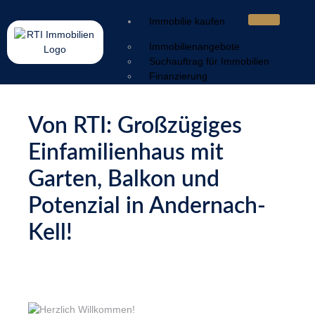
Immobilie kaufen
Immobilienangebote
Suchauftrag für Immobilien
Finanzierung
Immobilie verkaufen
Von RTI: Großzügiges
Wertermittlung
Verkaufsstrategie
Einfamilienhaus mit
Vermarktung
Service & Nachbetreuung
Garten, Balkon und
Sorgen & Lösungen
Potenzial in Andernach-
Ratgeber
Kell!
Energieausweis
Geldwäschegesetz
Makleralleinauftrag
Warum mit Makler
Kaufnebenkosten