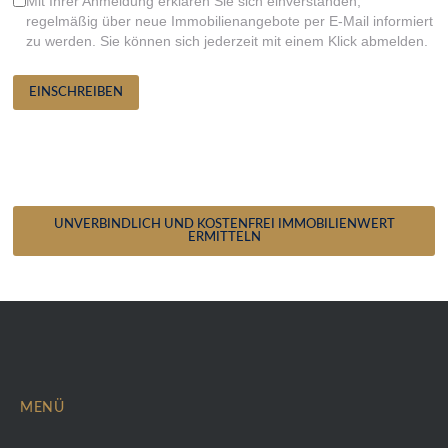
Mit Ihrer Anmeldung erklären Sie sich einverstanden,
regelmäßig über neue Immobilienangebote per E-Mail informiert
zu werden. Sie können sich jederzeit mit einem Klick abmelden.
EINSCHREIBEN
Sie möchten den Wert Ihrer
Immobilie kostenfrei
ermitteln?
UNVERBINDLICH UND KOSTENFREI IMMOBILIENWERT
ERMITTELN
MENÜ