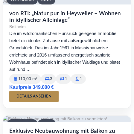
VERFÜGBAR
KAUF
von RTI: „Natur pur in Heyweiler – Wohnen
in idyllischer Alleinlage“
Beltheim
Die im wildromantischen Hunsrück gelegene Immobilie
bietet ein ideales Zuhause mit außergewöhnlichem
Grundstück. Das im Jahr 1961 in Massivbauweise
errichtete und 2016 umfassend energetisch sanierte
Wohnhaus befindet sich in idyllischer Waldlage und bietet
auf rund …
110,00 m²
3
1
1
Kaufpreis 349.000 €
DETAILS ANSEHEN
VERFÜGBAR
MIETE
Exklusive Neubauwohnung mit Balkon zu