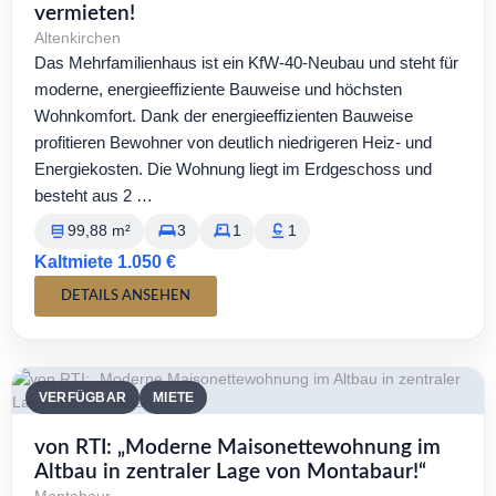
vermieten!
Altenkirchen
Das Mehrfamilienhaus ist ein KfW-40-Neubau und steht für
moderne, energieeffiziente Bauweise und höchsten
Wohnkomfort. Dank der energieeffizienten Bauweise
profitieren Bewohner von deutlich niedrigeren Heiz- und
Energiekosten. Die Wohnung liegt im Erdgeschoss und
besteht aus 2 …
99,88 m²
3
1
1
Kaltmiete 1.050 €
DETAILS ANSEHEN
VERFÜGBAR
MIETE
von RTI: „Moderne Maisonettewohnung im
Altbau in zentraler Lage von Montabaur!“