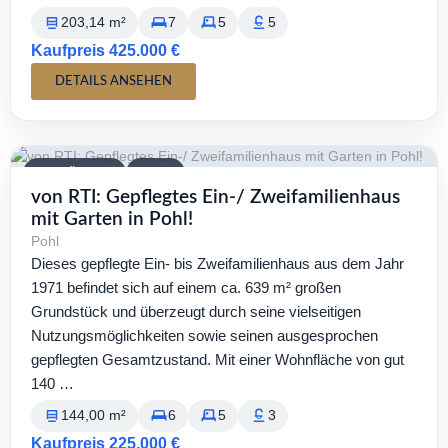
203,14 m²
7
5
5
Kaufpreis 425.000 €
DETAILS ANSEHEN
VERFÜGBAR
KAUF
von RTI: Gepflegtes Ein-/ Zweifamilienhaus
mit Garten in Pohl!
Pohl
Dieses gepflegte Ein- bis Zweifamilienhaus aus dem Jahr
1971 befindet sich auf einem ca. 639 m² großen
Grundstück und überzeugt durch seine vielseitigen
Nutzungsmöglichkeiten sowie seinen ausgesprochen
gepflegten Gesamtzustand. Mit einer Wohnfläche von gut
140 …
144,00 m²
6
5
3
Kaufpreis 225.000 €