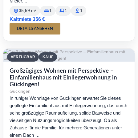
Mieter. …
35,59 m²
1
1
1
Kaltmiete 356 €
DETAILS ANSEHEN
VERFÜGBAR
KAUF
Großzügiges Wohnen mit Perspektive –
Einfamilienhaus mit Einliegerwohnung in
Gückingen!
Gückingen
In ruhiger Wohnlage von Gückingen erwartet Sie dieses
gepflegte Einfamilienhaus mit Einliegerwohnung, das durch
seine großzügige Raumaufteilung, solide Bauweise und
vielseitigen Nutzungsmöglichkeiten überzeugt. Ob als
Zuhause für die Familie, für mehrere Generationen unter
einem Dach …