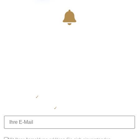
Sie haben noch nicht die
passende Immobilie
gefunden?
Tragen Sie sich jetzt
unverbindlich
ein und erhalten Sie
automatisch alle neuen Immobilienangebote –
direkt per E-Mail. Keine aufwendige Suche mehr – wir schicken
Ihnen neue Objekte,
sobald sie verfügbar sind.
✓
Kostenlos – jederzeit abmeldbar
✓
Unverbindlich