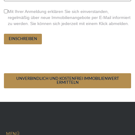
Mit Ihrer Anmeldung erklären Sie sich einverstanden,
regelmäßig über neue Immobilienangebote per E-Mail informiert
zu werden. Sie können sich jederzeit mit einem Klick abmelden.
EINSCHREIBEN
Sie möchten den Wert Ihrer
Immobilie kostenfrei
ermitteln?
UNVERBINDLICH UND KOSTENFREI IMMOBILIENWERT
ERMITTELN
MENÜ