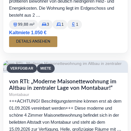
profitieren Bewohner von deutlich niedrigeren Heiz- und
Energiekosten. Die Wohnung liegt im Erdgeschoss und
besteht aus 2 …
99,88 m²
3
1
1
Kaltmiete 1.050 €
DETAILS ANSEHEN
VERFÜGBAR
MIETE
von RTI: „Moderne Maisonettewohnung im
Altbau in zentraler Lage von Montabaur!“
Montabaur
+++ACHTUNG! Bescihtigungstermine können erst ab dem
01.09.2026 vereinbart werden+++ Diese moderne und
schöne 4 Zimmer Maisonettewohnung befindet sich in der
beliebten Altstadt von Montabaur und steht ab dem
15.09.2026 zur Verfügung. Helle, großzügige Räume mit …