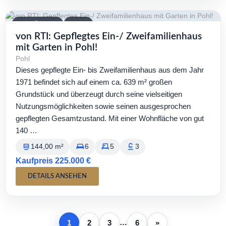
VERFÜGBAR
KAUF
von RTI: Gepflegtes Ein-/ Zweifamilienhaus
mit Garten in Pohl!
Pohl
Dieses gepflegte Ein- bis Zweifamilienhaus aus dem Jahr
1971 befindet sich auf einem ca. 639 m² großen
Grundstück und überzeugt durch seine vielseitigen
Nutzungsmöglichkeiten sowie seinen ausgesprochen
gepflegten Gesamtzustand. Mit einer Wohnfläche von gut
140 …
144,00 m²
6
5
3
Kaufpreis 225.000 €
DETAILS ANSEHEN
…
1
2
3
6
»