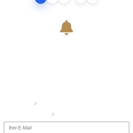
Sie haben noch nicht die
passende Immobilie
gefunden?
Tragen Sie sich jetzt
unverbindlich
ein und erhalten Sie
automatisch alle neuen Immobilienangebote –
direkt per E-Mail. Keine aufwendige Suche mehr – wir schicken
Ihnen neue Objekte,
sobald sie verfügbar sind.
✓
Kostenlos – jederzeit abmeldbar
✓
Unverbindlich