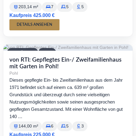
203,14 m²
7
5
5
Kaufpreis 425.000 €
DETAILS ANSEHEN
VERFÜGBAR
KAUF
von RTI: Gepflegtes Ein-/ Zweifamilienhaus
mit Garten in Pohl!
Pohl
Dieses gepflegte Ein- bis Zweifamilienhaus aus dem Jahr
1971 befindet sich auf einem ca. 639 m² großen
Grundstück und überzeugt durch seine vielseitigen
Nutzungsmöglichkeiten sowie seinen ausgesprochen
gepflegten Gesamtzustand. Mit einer Wohnfläche von gut
140 …
144,00 m²
6
5
3
Kaufpreis 225.000 €