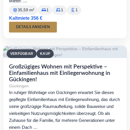
Mieter. …
35,59 m²
1
1
1
Kaltmiete 356 €
DETAILS ANSEHEN
VERFÜGBAR
KAUF
Großzügiges Wohnen mit Perspektive –
Einfamilienhaus mit Einliegerwohnung in
Gückingen!
Gückingen
In ruhiger Wohnlage von Gückingen erwartet Sie dieses
gepflegte Einfamilienhaus mit Einliegerwohnung, das durch
seine großzügige Raumaufteilung, solide Bauweise und
vielseitigen Nutzungsmöglichkeiten überzeugt. Ob als
Zuhause für die Familie, für mehrere Generationen unter
einem Dach …