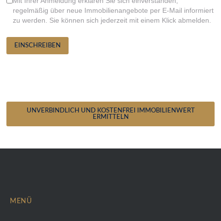
Mit Ihrer Anmeldung erklären Sie sich einverstanden,
regelmäßig über neue Immobilienangebote per E-Mail informiert
zu werden. Sie können sich jederzeit mit einem Klick abmelden.
EINSCHREIBEN
Sie möchten den Wert Ihrer
Immobilie kostenfrei
ermitteln?
UNVERBINDLICH UND KOSTENFREI IMMOBILIENWERT
ERMITTELN
MENÜ