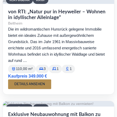
VERFÜGBAR
KAUF
von RTI: „Natur pur in Heyweiler – Wohnen
in idyllischer Alleinlage“
Beltheim
Die im wildromantischen Hunsrück gelegene Immobilie
bietet ein ideales Zuhause mit außergewöhnlichem
Grundstück. Das im Jahr 1961 in Massivbauweise
errichtete und 2016 umfassend energetisch sanierte
Wohnhaus befindet sich in idyllischer Waldlage und bietet
auf rund …
110,00 m²
3
1
1
Kaufpreis 349.000 €
DETAILS ANSEHEN
VERFÜGBAR
MIETE
Exklusive Neubauwohnung mit Balkon zu