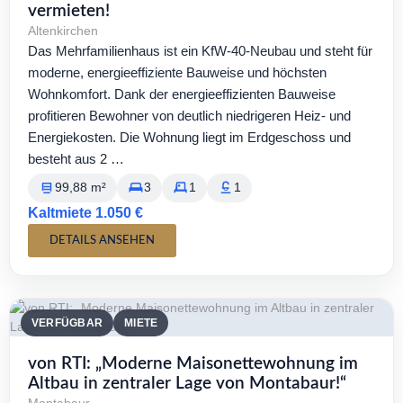
vermieten!
Altenkirchen
Das Mehrfamilienhaus ist ein KfW-40-Neubau und steht für
moderne, energieeffiziente Bauweise und höchsten
Wohnkomfort. Dank der energieeffizienten Bauweise
profitieren Bewohner von deutlich niedrigeren Heiz- und
Energiekosten. Die Wohnung liegt im Erdgeschoss und
besteht aus 2 …
99,88 m²
3
1
1
Kaltmiete 1.050 €
DETAILS ANSEHEN
VERFÜGBAR
MIETE
von RTI: „Moderne Maisonettewohnung im
Altbau in zentraler Lage von Montabaur!“