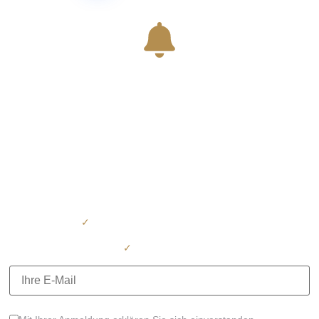
Sie haben noch nicht die
passende Immobilie
gefunden?
Tragen Sie sich jetzt
unverbindlich
ein und erhalten Sie
automatisch alle neuen Immobilienangebote –
direkt per E-Mail. Keine aufwendige Suche mehr – wir schicken
Ihnen neue Objekte,
sobald sie verfügbar sind.
✓
Kostenlos – jederzeit abmeldbar
✓
Unverbindlich