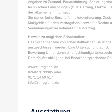
Angaben zu Zustand, Bauausführung, Sanierungsma
technischen Einrichtungen (z. B. Heizung, Elektrik,
der allgemeinen Information.
Sie stellen keine Beschaffenheitsvereinbarung, Zusi
Maßgeblich für den Vertragsinhalt sowie für Rechte un
Vereinbarungen im notariellen Kaufvertrag.
Hinweis zu möglichen Schadstoffen:
Das Vorhandensein von schadstoffhaltigen Baustoffen 
ausgeschlossen werden. Eine Untersuchung auf Schad
Bewertung ist nur durch eine fachkundige Untersuch
Dem Käufer obliegt es, bei Bedarf entsprechende P
www.rti-regional.de
02602 9199905 oder
0171 14 59 517
info@rti-regional.de
Ausstattung