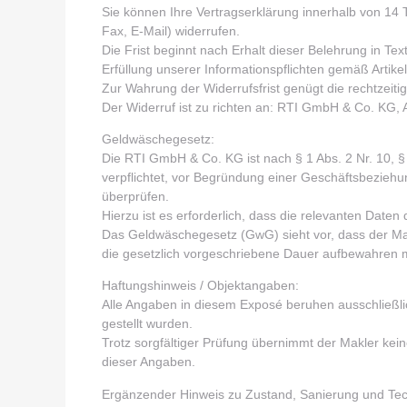
Sie können Ihre Vertragserklärung innerhalb von 14 
Fax, E-Mail) widerrufen.
Die Frist beginnt nach Erhalt dieser Belehrung in Tex
Erfüllung unserer Informationspflichten gemäß Artik
Zur Wahrung der Widerrufsfrist genügt die rechtzeit
Der Widerruf ist zu richten an: RTI GmbH & Co. KG,
Geldwäschegesetz:
Die RTI GmbH & Co. KG ist nach § 1 Abs. 2 Nr. 10, 
verpflichtet, vor Begründung einer Geschäftsbeziehun
überprüfen.
Hierzu ist es erforderlich, dass die relevanten Dat
Das Geldwäschegesetz (GwG) sieht vor, dass der Mak
die gesetzlich vorgeschriebene Dauer aufbewahren 
Haftungshinweis / Objektangaben:
Alle Angaben in diesem Exposé beruhen ausschließli
gestellt wurden.
Trotz sorgfältiger Prüfung übernimmt der Makler keine
dieser Angaben.
Ergänzender Hinweis zu Zustand, Sanierung und Tec