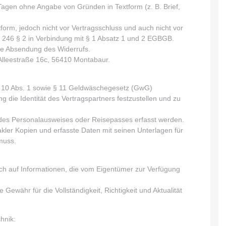
Tagen ohne Angabe von Gründen in Textform (z. B. Brief,
tform, jedoch nicht vor Vertragsschluss und auch nicht vor
el 246 § 2 in Verbindung mit § 1 Absatz 1 und 2 EGBGB.
ige Absendung des Widerrufs.
 Alleestraße 16c, 56410 Montabaur.
§ 10 Abs. 1 sowie § 11 Geldwäschegesetz (GwG)
g die Identität des Vertragspartners festzustellen und zu
en des Personalausweises oder Reisepasses erfasst werden.
ler Kopien und erfasste Daten mit seinen Unterlagen für
muss.
ch auf Informationen, die vom Eigentümer zur Verfügung
 Gewähr für die Vollständigkeit, Richtigkeit und Aktualität
hnik: