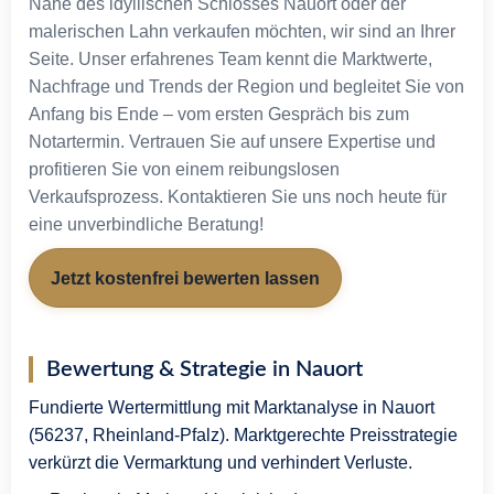
Nähe des idyllischen Schlosses Nauort oder der
Tippgeber
malerischen Lahn verkaufen möchten, wir sind an Ihrer
Unternehmen
Seite. Unser erfahrenes Team kennt die Marktwerte,
Unser Team
Nachfrage und Trends der Region und begleitet Sie von
Kontakt
Anfang bis Ende – vom ersten Gespräch bis zum
Notartermin. Vertrauen Sie auf unsere Expertise und
profitieren Sie von einem reibungslosen
X
Verkaufsprozess. Kontaktieren Sie uns noch heute für
eine unverbindliche Beratung!
Jetzt kostenfrei bewerten lassen
Bewertung & Strategie in Nauort
Fundierte Wertermittlung mit Marktanalyse in Nauort
(56237, Rheinland-Pfalz). Marktgerechte Preisstrategie
verkürzt die Vermarktung und verhindert Verluste.