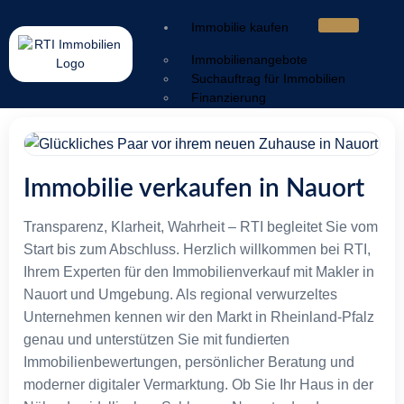
Immobilie kaufen
Immobilienangebote
Suchauftrag für Immobilien
Finanzierung
Immobilie verkaufen
Wertermittlung
Verkaufsstrategie
Immobilie verkaufen in Nauort
Vermarktung
Service & Nachbetreuung
Transparenz, Klarheit, Wahrheit – RTI begleitet Sie vom
Sorgen & Lösungen
Start bis zum Abschluss. Herzlich willkommen bei RTI,
Ratgeber
Ihrem Experten für den Immobilienverkauf mit Makler in
Nauort und Umgebung. Als regional verwurzeltes
Energieausweis
Unternehmen kennen wir den Markt in Rheinland-Pfalz
Geldwäschegesetz
genau und unterstützen Sie mit fundierten
Makleralleinauftrag
Warum mit Makler
Immobilienbewertungen, persönlicher Beratung und
Kaufnebenkosten
moderner digitaler Vermarktung. Ob Sie Ihr Haus in der