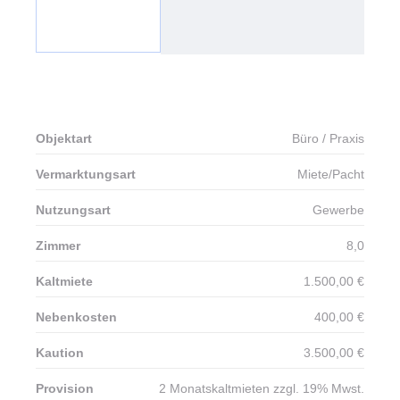
Tippgeber
Unternehmen
Unser Team
Kontakt
X
Objektart
Büro / Praxis
Vermarktungsart
Miete/Pacht
Nutzungsart
Gewerbe
Zimmer
8,0
Kaltmiete
1.500,00 €
Nebenkosten
400,00 €
Kaution
3.500,00 €
Provision
2 Monatskaltmieten zzgl. 19% Mwst.