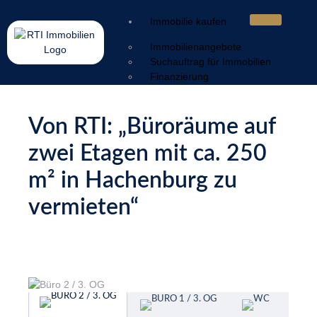
Immobilie kaufen
Immobilienangebote
Suchauftrag für Immobilien
Finanzierung
Immobilie verkaufen
Von RTI: „Büroräume auf
Wertermittlung
Verkaufsstrategie
zwei Etagen mit ca. 250
Vermarktung
Service & Nachbetreuung
m² in Hachenburg zu
Sorgen & Lösungen
vermieten“
Ratgeber
Energieausweis
Geldwäschegesetz
Makleralleinauftrag
Warum mit Makler
Kaufnebenkosten