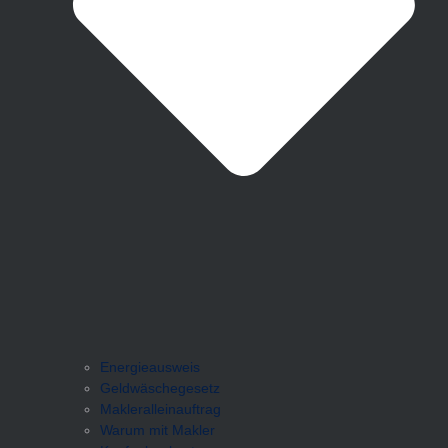
Energieausweis
Geldwäschegesetz
Makleralleinauftrag
Warum mit Makler